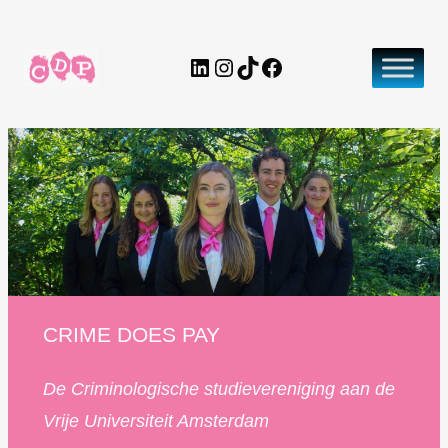
Ga
naar
LinkedIn
Instagram
TikTok
Facebook
de
inhoud
CRIME DOES PAY
De Criminologische studievereniging aan de
Vrije Universiteit
Amsterdam