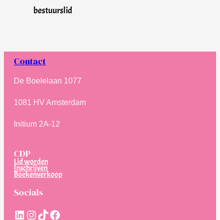
bestuurslid
Contact
De Boelelaan 1077
1081 HV Amsterdam
Initium 2A-12
CDP
Lid worden
Inschrijven
Boekenverkoop
Socials
LinkedIn
Instagram
TikTok
Facebook