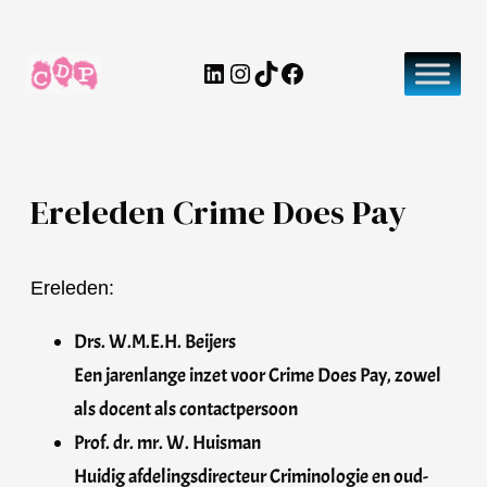
Ga
naar
LinkedIn
Instagram
TikTok
Facebook
de
inhoud
Ereleden Crime Does Pay
Ereleden:
Drs. W.M.E.H. Beijers
Een jarenlange inzet voor Crime Does Pay, zowel
als docent als contactpersoon
Prof. dr. mr. W. Huisman
Huidig afdelingsdirecteur Criminologie en oud-