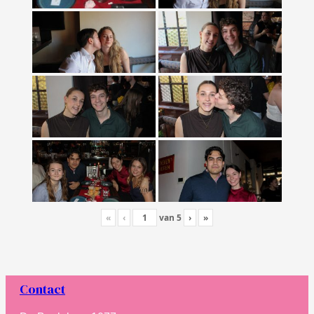
«
‹
van
5
›
»
Contact