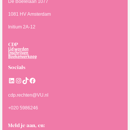
De Boelelaan 1077
1081 HV Amsterdam
Initium 2A-12
CDP
Lid worden
Inschrijven
Boekenverkoop
Socials
LinkedIn
Instagram
TikTok
Facebook
cdp.rechten@VU.nl
+020 5986246
Meld je aan, en: