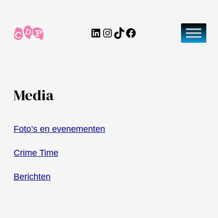
Ga
naar
LinkedIn
Instagram
TikTok
Facebook
de
inhoud
Media
Foto’s en evenementen
Crime Time
Berichten