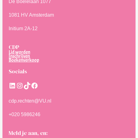
De Boelelaan 1077
1081 HV Amsterdam
Initium 2A-12
CDP
Lid worden
Inschrijven
Boekenverkoop
Socials
LinkedIn
Instagram
TikTok
Facebook
cdp.rechten@VU.nl
+020 5986246
Meld je aan, en: