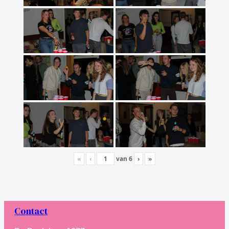
«
‹
van
6
›
»
Contact