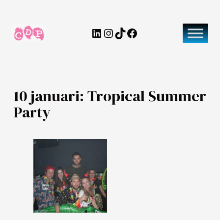
Ga
naar
LinkedIn
Instagram
TikTok
Facebook
de
inhoud
10 januari: Tropical Summer
Party