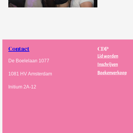
Contact
CDP
Lid worden
De Boelelaan 1077
Inschrijven
Boekenverkoop
1081 HV Amsterdam
Initium 2A-12