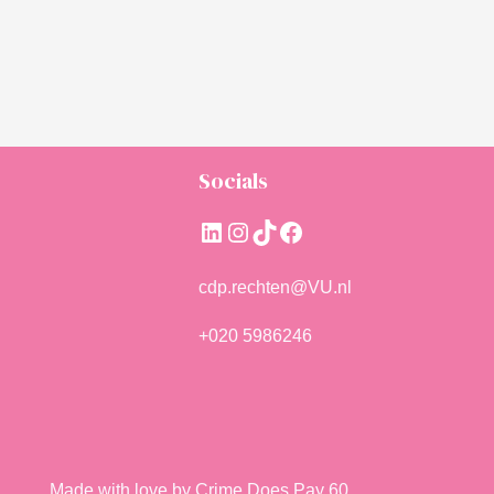
Socials
LinkedIn
Instagram
TikTok
Facebook
cdp.rechten@VU.nl
+020 5986246
Made with love by Crime Does Pay 60