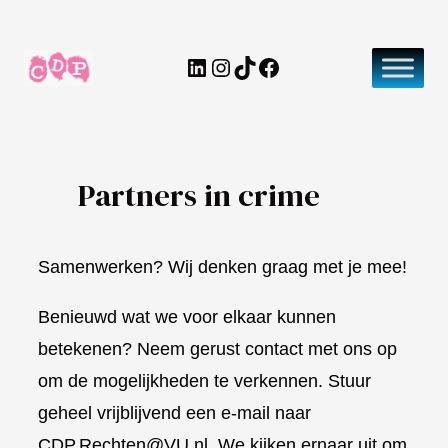
Ga
naar
LinkedIn
Instagram
TikTok
Facebook
de
inhoud
Partners in crime
Samenwerken? Wij denken graag met je mee!
Benieuwd wat we voor elkaar kunnen
betekenen? Neem gerust contact met ons op
om de mogelijkheden te verkennen. Stuur
geheel vrijblijvend een e-mail naar
CDP.Rechten@VU.nl
. We kijken ernaar uit om