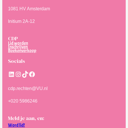
1081 HV Amsterdam
Initium 2A-12
CDP
Lid worden
Inschrijven
Boekenverkoop
Socials
LinkedIn
Instagram
TikTok
Facebook
cdp.rechten@VU.nl
+020 5986246
Meld je aan, en:
Word lid!