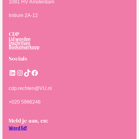
1081 HV Amsterdam
Initium 2A-12
CDP
Lid worden
Inschrijven
Boekenverkoop
Socials
LinkedIn
Instagram
TikTok
Facebook
cdp.rechten@VU.nl
+020 5986246
Meld je aan, en:
Word lid!