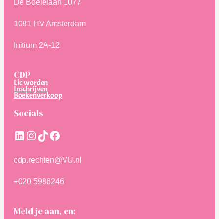
De Boelelaan 1077
1081 HV Amsterdam
Initium 2A-12
CDP
Lid worden
Inschrijven
Boekenverkoop
Socials
LinkedIn
Instagram
TikTok
Facebook
cdp.rechten@VU.nl
+020 5986246
Meld je aan, en: