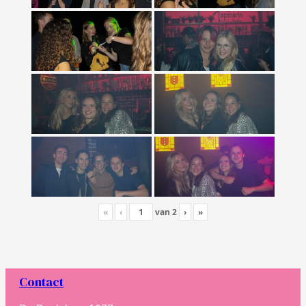
«
‹
van
2
›
»
Contact