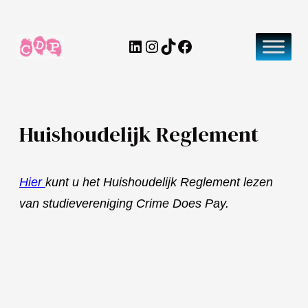
Ga
naar
LinkedIn
Instagram
TikTok
Facebook
de
inhoud
Huishoudelijk Reglement
Hier
kunt u het Huishoudelijk Reglement lezen
van studievereniging Crime Does Pay.