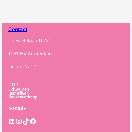
Contact
De Boelelaan 1077
1081 HV Amsterdam
Initium 2A-12
CDP
Lid worden
Inschrijven
Boekenverkoop
Socials
LinkedIn
Instagram
TikTok
Facebook