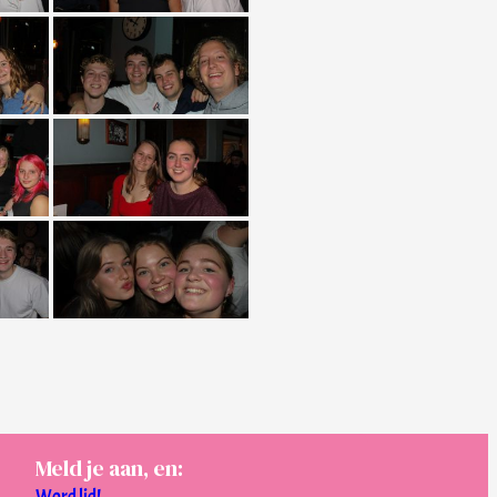
Meld je aan, en:
Word lid!