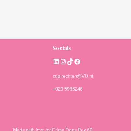
Socials
LinkedIn
Instagram
TikTok
Facebook
cdp.rechten@VU.nl
+020 5986246
Made with love by Crime Does Pay 60