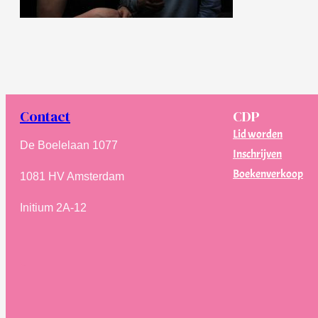
Contact
CDP
Lid worden
De Boelelaan 1077
Inschrijven
Boekenverkoop
1081 HV Amsterdam
Initium 2A-12