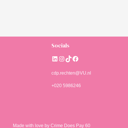
Socials
LinkedIn
Instagram
TikTok
Facebook
cdp.rechten@VU.nl
+020 5986246
Made with love by Crime Does Pay 60