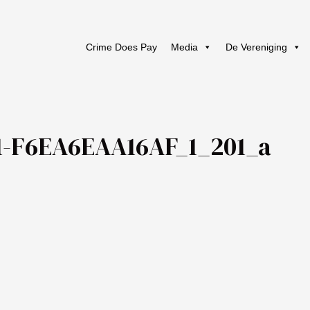
Crime Does Pay
Media
De Vereniging
1-F6EA6EAA16AF_1_201_a