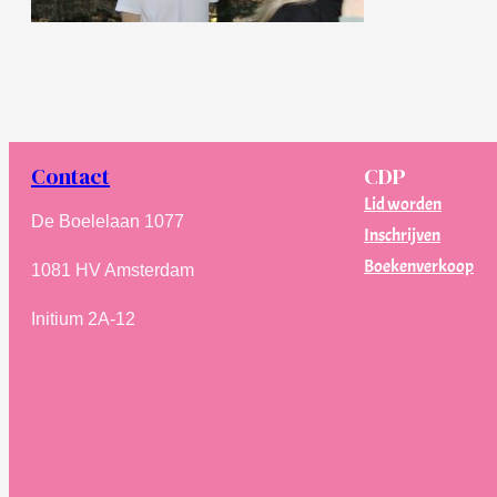
Contact
CDP
Lid worden
De Boelelaan 1077
Inschrijven
Boekenverkoop
1081 HV Amsterdam
Initium 2A-12