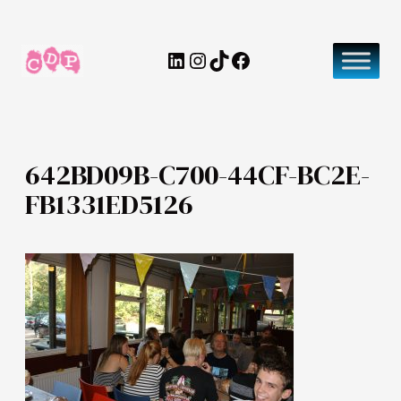
Ga
naar
LinkedIn
Instagram
TikTok
Facebook
de
inhoud
642BD09B-C700-44CF-BC2E-
FB1331ED5126