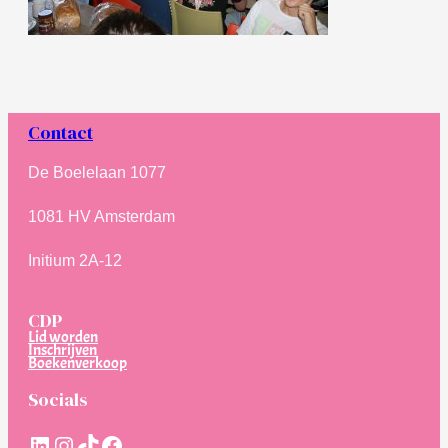
Contact
De Boelelaan 1077
1081 HV Amsterdam
Initium 2A-12
CDP
Lid worden
Inschrijven
Boekenverkoop
Socials
LinkedIn
Instagram
TikTok
Facebook