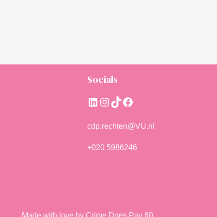
Socials
LinkedIn
Instagram
TikTok
Facebook
cdp.rechten@VU.nl
+020 5986246
Made with love by Crime Does Pay 60