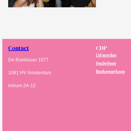
Contact
CDP
Lid worden
De Boelelaan 1077
Inschrijven
Boekenverkoop
1081 HV Amsterdam
Initium 2A-12