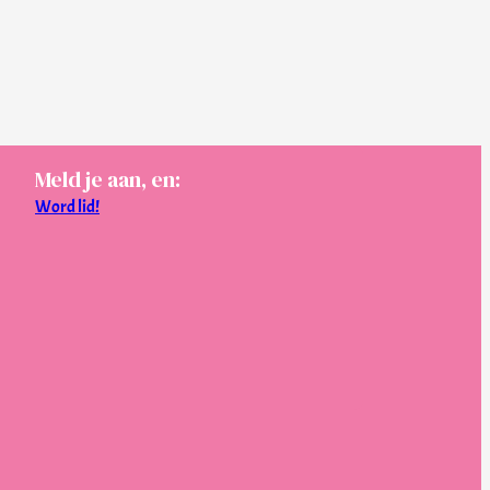
Meld je aan, en:
Word lid!