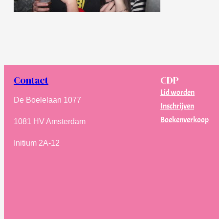
Contact
CDP
Lid worden
De Boelelaan 1077
Inschrijven
Boekenverkoop
1081 HV Amsterdam
Initium 2A-12