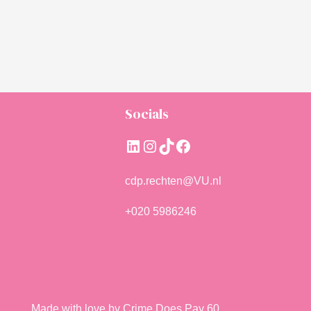
Socials
LinkedIn
Instagram
TikTok
Facebook
cdp.rechten@VU.nl
+020 5986246
Made with love by Crime Does Pay 60