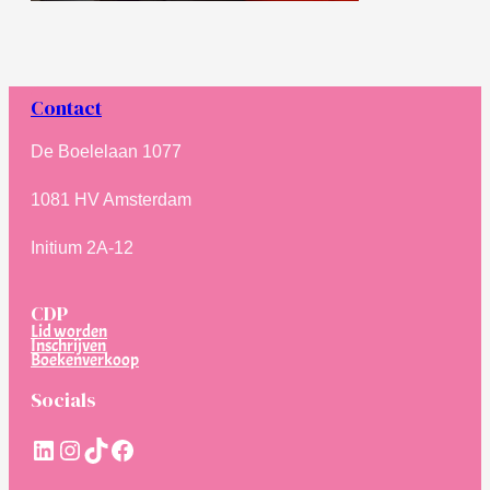
Contact
De Boelelaan 1077
1081 HV Amsterdam
Initium 2A-12
CDP
Lid worden
Inschrijven
Boekenverkoop
Socials
LinkedIn
Instagram
TikTok
Facebook