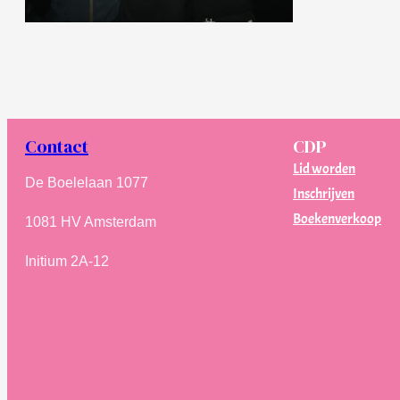
Contact
CDP
Lid worden
De Boelelaan 1077
Inschrijven
Boekenverkoop
1081 HV Amsterdam
Initium 2A-12