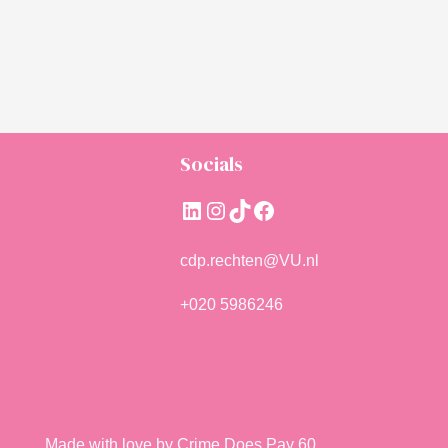
Socials
LinkedIn
Instagram
TikTok
Facebook
cdp.rechten@VU.nl
+020 5986246
Made with love by Crime Does Pay 60