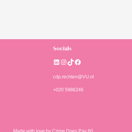
Socials
LinkedIn
Instagram
TikTok
Facebook
cdp.rechten@VU.nl
+020 5986246
Made with love by Crime Does Pay 60