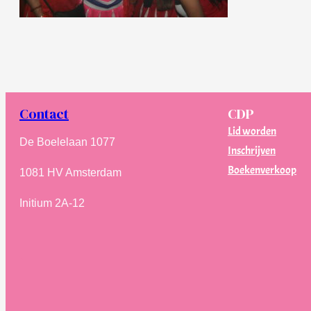
Contact
CDP
Lid worden
De Boelelaan 1077
Inschrijven
Boekenverkoop
1081 HV Amsterdam
Initium 2A-12