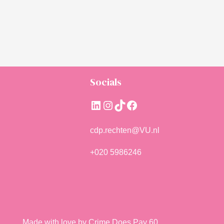
Socials
LinkedIn
Instagram
TikTok
Facebook
cdp.rechten@VU.nl
+020 5986246
Made with love by Crime Does Pay 60