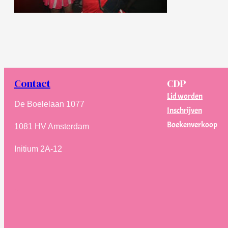
Contact
CDP
Lid worden
De Boelelaan 1077
Inschrijven
Boekenverkoop
1081 HV Amsterdam
Initium 2A-12