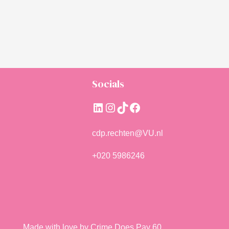
Socials
LinkedIn
Instagram
TikTok
Facebook
cdp.rechten@VU.nl
+020 5986246
Made with love by Crime Does Pay 60