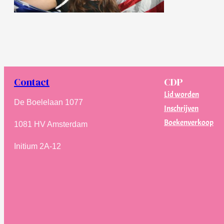
Contact
CDP
Lid worden
De Boelelaan 1077
Inschrijven
Boekenverkoop
1081 HV Amsterdam
Initium 2A-12