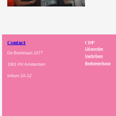
Contact
CDP
Lid worden
De Boelelaan 1077
Inschrijven
Boekenverkoop
1081 HV Amsterdam
Initium 2A-12