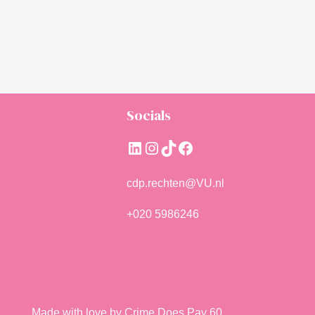
Socials
LinkedIn
Instagram
TikTok
Facebook
cdp.rechten@VU.nl
+020 5986246
Made with love by Crime Does Pay 60