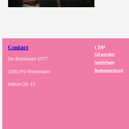
Contact
CDP
Lid worden
De Boelelaan 1077
Inschrijven
Boekenverkoop
1081 HV Amsterdam
Initium 2A-12