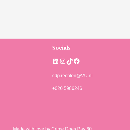
Socials
LinkedIn
Instagram
TikTok
Facebook
cdp.rechten@VU.nl
+020 5986246
Made with love by Crime Does Pay 60