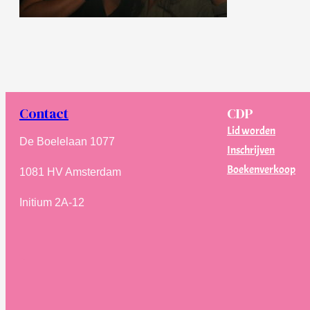
Contact
CDP
Lid worden
De Boelelaan 1077
Inschrijven
Boekenverkoop
1081 HV Amsterdam
Initium 2A-12