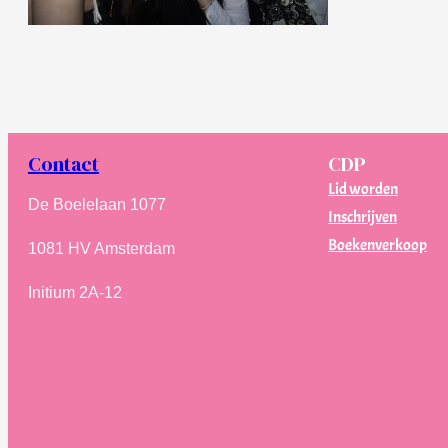
Contact
CDP
Lid worden
De Boelelaan 1077
Inschrijven
Boekenverkoop
1081 HV Amsterdam
Initium 2A-12