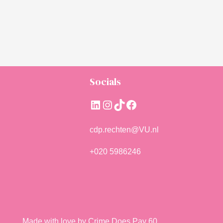
Socials
LinkedIn
Instagram
TikTok
Facebook
cdp.rechten@VU.nl
+020 5986246
Made with love by Crime Does Pay 60