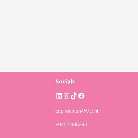
Socials
LinkedIn
Instagram
TikTok
Facebook
cdp.rechten@VU.nl
+020 5986246