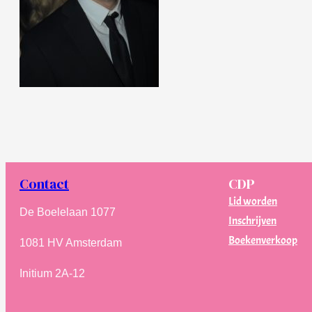
Contact
CDP
Lid worden
De Boelelaan 1077
Inschrijven
Boekenverkoop
1081 HV Amsterdam
Initium 2A-12