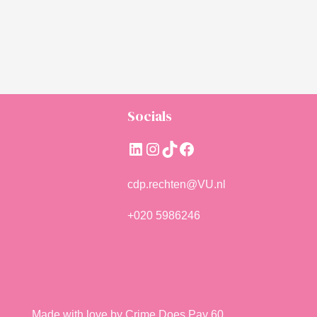
Socials
LinkedIn
Instagram
TikTok
Facebook
cdp.rechten@VU.nl
+020 5986246
Made with love by Crime Does Pay 60