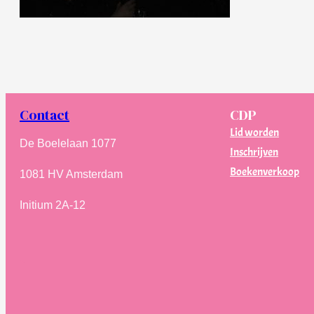
Contact
CDP
Lid worden
De Boelelaan 1077
Inschrijven
Boekenverkoop
1081 HV Amsterdam
Initium 2A-12