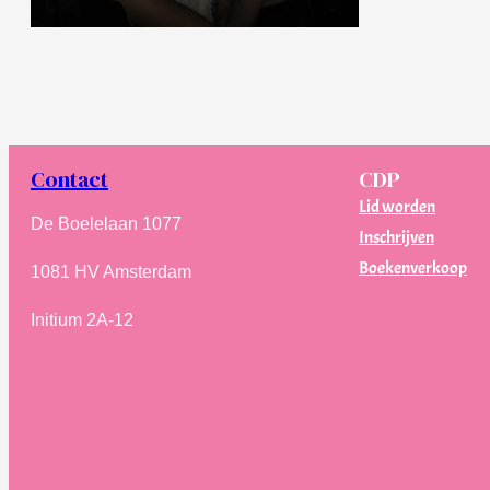
Contact
CDP
Lid worden
De Boelelaan 1077
Inschrijven
Boekenverkoop
1081 HV Amsterdam
Initium 2A-12