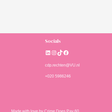
Socials
LinkedIn
Instagram
TikTok
Facebook
cdp.rechten@VU.nl
+020 5986246
Made with love by Crime Does Pay 60