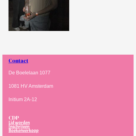
Contact
De Boelelaan 1077
1081 HV Amsterdam
Initium 2A-12
CDP
Lid worden
Inschrijven
Boekenverkoop