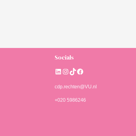
Socials
LinkedIn
Instagram
TikTok
Facebook
cdp.rechten@VU.nl
+020 5986246