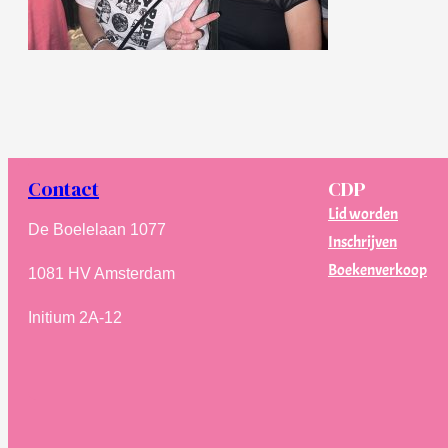
Contact
CDP
Lid worden
De Boelelaan 1077
Inschrijven
Boekenverkoop
1081 HV Amsterdam
Initium 2A-12